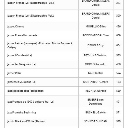
BRARD Olivier, NEVERS
Jazz en France (Le) : Discographie - Vol.1
377
Daniel
BRARD Olivier, NEVERS
Jazz en France (Le) : Discographie- Vol 2
390
Daniel
Jazz et Cinéma
MOUELLIC Gilles
496
Jazz et Franc-Maconnerie
RODDE-MIGDAL Yves
669
Jazz et Lettres (catalogue) - Fondation Martin Bodmer à
DEMOLE Guy
664
Coligny
Jazz et l'Occident (Le)
BETHUNE Christian
583
Jazz et les Gangsters (Le)
MORRIS Ronald L.
468
Jazz et Polar
GARCIA Bob
574
Jazz et ses Musiciens (Le)
MONTARLOT Gérard
133
Jazz et société sous l'occupation
REGNIER Gérard
589
BRIERRE Jean-
Jazz Français de 1900 à aujourd'hui (Le)
491
Dominique
Jazz From the Beginning
BUSHELL Galwin
371
Jazz in Black and White (Photos)
SCHIEDT DUNCAN
535