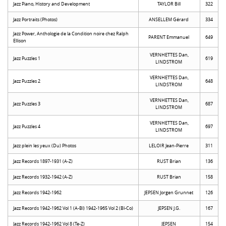
Jazz Piano, History and Development
TAYLOR Bill
322
Jazz Portraits (Photos)
ANSELLEM Gérard
334
Jazz Power, Anthologie de la Condition noire chez Ralph
PARENT Emmanuel
649
Ellison
VERNHETTES Dan,
Jazz Puzzles 1
619
LINDSTROM
VERNHETTES Dan,
Jazz Puzzles 2
648
LINDSTROM
VERNHETTES Dan,
Jazz Puzzles 3
687
LINDSTROM
VERNHETTES Dan,
Jazz Puzzles 4
697
LINDSTROM
Jazz plein les yeux (Du) Photos
LELOIR Jean-Pierre
311
Jazz Records 1897-1931 (A-Z)
RUST Brian
136
Jazz Records 1932-1942 (A-Z)
RUST Brian
158
Jazz Records 1942-1962
JEPSEN Jorgen Grunnet
126
Jazz Records 1942-1962 Vol 1 (A-Bl) 1942-1965 Vol 2 (Bl-Co)
JEPSEN J.G.
167
Jazz Records 1942-1962 Vol 8 (Te-Z)
JEPSEN
154