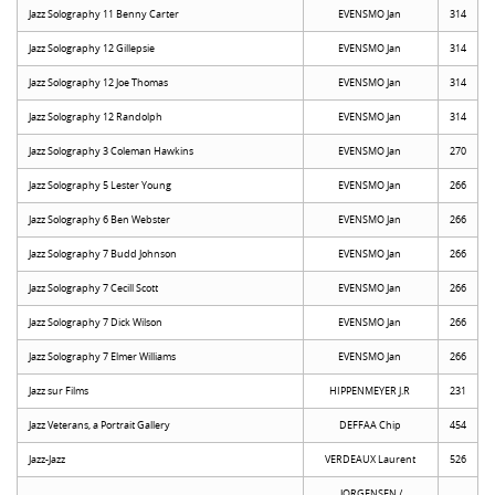
Jazz Solography 11 Benny Carter
EVENSMO Jan
314
Jazz Solography 12 Gillepsie
EVENSMO Jan
314
Jazz Solography 12 Joe Thomas
EVENSMO Jan
314
Jazz Solography 12 Randolph
EVENSMO Jan
314
Jazz Solography 3 Coleman Hawkins
EVENSMO Jan
270
Jazz Solography 5 Lester Young
EVENSMO Jan
266
Jazz Solography 6 Ben Webster
EVENSMO Jan
266
Jazz Solography 7 Budd Johnson
EVENSMO Jan
266
Jazz Solography 7 Cecill Scott
EVENSMO Jan
266
Jazz Solography 7 Dick Wilson
EVENSMO Jan
266
Jazz Solography 7 Elmer Williams
EVENSMO Jan
266
Jazz sur Films
HIPPENMEYER J.R
231
Jazz Veterans, a Portrait Gallery
DEFFAA Chip
454
Jazz-Jazz
VERDEAUX Laurent
526
JORGENSEN /