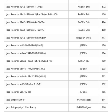
Jazz Records 1942-1980 Vol 1 - A/Ba
RABEN Erik
372
Jazz Records 1942-1980 Vol 2 (Bar/Br) et 3 (Bro/Cl)
RABEN Erik
406
Jazz Records 1942-1980 Vol 4 - Cla/Da
RABEN Erik
424
Jazz Records 1942-1980 Vol 5 - Dav/El
RABEN Erik
450
Jazz Records 1942-1980 Vol 6 : Ellington
NIELSEN Ole J.
417
Jazz Records Vol 3 1942-1965 (Co-El)
JEPSEN
176
Jazz Records Vol 4a 1942-1967 (Ell-Goo)
JEPSEN
184
Jazz Records Vol 4b - 1942-1967 de Goo à Iwr
JEPSEN J.G.
199
Jazz Records Vol 4c - 1942/1968 (J à Ki)
JEPSEN
203
Jazz Records Vol 4d - 1942/1969 (Ki à L)
JEPSEN
212
Jazz Records Vol 5 (M-N) et 6 (O-R)
JEPSEN
132
Jazz Records Vol 7 (S-Te)
JEPSEN
145
Jazz Singers (The)
YANOW Scott
614
Jazz Solography 1 Chu Berry
EVENSMO Jan
266