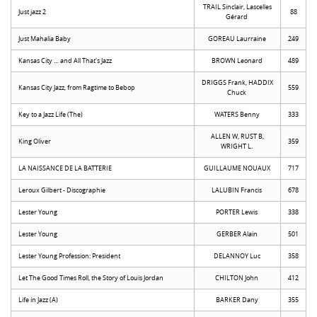
TRAIL Sinclair, Lascelles
Just jazz 2
88
Gérard
Just Mahalia Baby
GOREAU Laurraine
249
Kansas City … and All That's Jazz
BROWN Leonard
489
DRIGGS Frank, HADDIX
Kansas City Jazz, from Ragtime to Bebop
559
Chuck
Key to a Jazz Life (The)
WATERS Benny
333
ALLEN W, RUST B,
King Oliver
359
WRIGHT L.
LA NAISSANCE DE LA BATTERIE
GUILLAUME NOUAUX
717
Leroux Gilbert - Discographie
LALUBIN Francis
678
Lester Young
PORTER Lewis
338
Lester Young
GERBER Alain
501
Lester Young Profession: President
DELANNOY Luc
358
Let The Good Times Roll, the Story of Louis Jordan
CHILTON John
412
Life in Jazz (A)
BARKER Dany
355