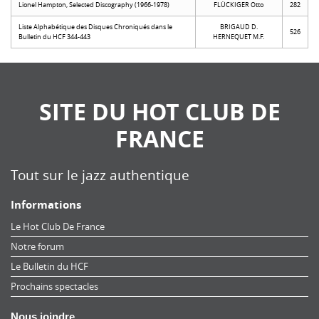
Lionel Hampton, Selected Discography (1966-1978)
FLÜCKIGER Otto
282
Liste Alphabétique des Disques Chroniqués dans le
BRIGAUD D.
526
Bulletin du HCF 344-443
HERNEQUET M.F.
SITE DU HOT CLUB DE
FRANCE
Tout sur le jazz authentique
Informations
Le Hot Club De France
Notre forum
Le Bulletin du HCF
Prochains spectacles
Nous joindre