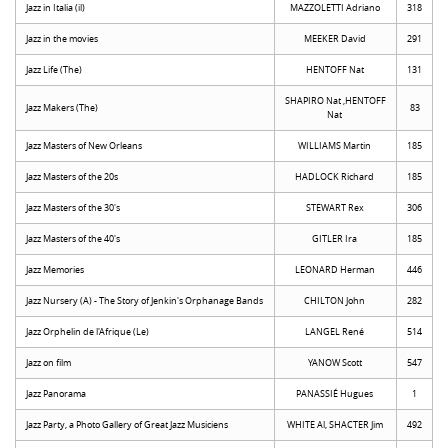
Jazz in Italia (il)
MAZZOLETTI Adriano
318
Jazz in the movies
MEEKER David
291
Jazz Life (The)
HENTOFF Nat
131
SHAPIRO Nat ,HENTOFF
Jazz Makers (The)
83
Nat
Jazz Masters of New Orleans
WILLIAMS Martin
185
Jazz Masters of the 20s
HADLOCK Richard
185
Jazz Masters of the 30's
STEWART Rex
306
Jazz Masters of the 40's
GITLER Ira
185
Jazz Memories
LEONARD Herman
446
Jazz Nursery (A) - The Story of Jenkin's Orphanage Bands
CHILTON John
282
Jazz Orphelin de l'Afrique (Le)
LANGEL René
514
Jazz on film
YANOW Scott
547
Jazz Panorama
PANASSIÉ Hugues
1
Jazz Party, a Photo Gallery of Great Jazz Musiciens
WHITE Al, SHACTER Jim
492