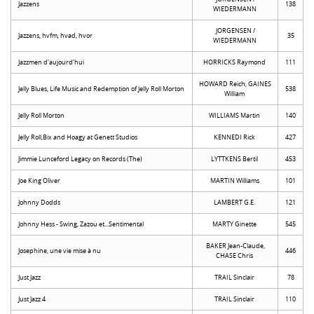
Jazzens
138
WIEDERMANN
JORGENSEN /
Jazzens, hvfm, hvad, hvor
35
WIEDERMANN
Jazzmen d'aujourd'hui
HORRICKS Raymond
111
HOWARD Reich, GAINES
Jelly Blues, Life Music and Redemption of Jelly Roll Morton
538
William
Jelly Roll Morton
WILLIAMS Martin
140
Jelly Roll,Bix and Hoagy at Genett Studios
KENNEDI Rick
427
Jimmie Lunceford Legacy on Records (The)
LYTTKENS Bertil
453
Joe King Oliver
MARTIN Williams
101
Johnny Dodds
LAMBERT G.E.
121
Johnny Hess - Swing, Zazou et...Sentimental
MARTY Ginette
545
BAKER Jean-Claude,
Josephine, une vie mise à nu
446
CHASE Chris
Just Jazz
TRAIL Sinclair
78
Just Jazz 4
TRAIL Sinclair
110