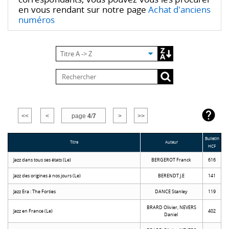
en vous rendant sur notre page
Achat d'anciens
numéros

<<
<
>>
page
4
/
7
>
Bulletin
Titre
Auteur
HCF
Jazz dans tous ses états (Le)
BERGEROT Franck
616
Jazz des origines à nos jours (Le)
BERENDT J.E
141
Jazz Era : The Forties
DANCE Stanley
119
BRARD Olivier, NEVERS
Jazz en France (Le)
402
Daniel