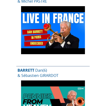
& Michel PASTRE
BARRETT
Dan
(6)
& Sébastien GIRARDOT