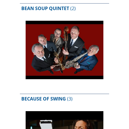
BEAN SOUP QUINTET
(2)
BECAUSE OF SWING
(3)