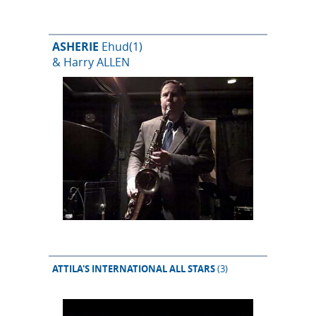
ASHERIE
Ehud
(1)
& Harry ALLEN
ATTILA'S INTERNATIONAL ALL STARS
(3)