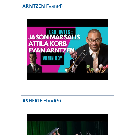
ARNTZEN
Evan
(4)
ASHERIE
Ehud
(5)