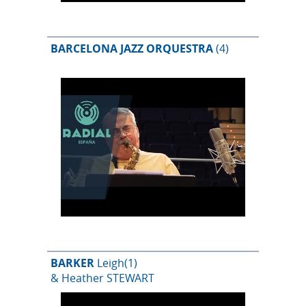
BARCELONA JAZZ ORQUESTRA
(4)
BARKER
Leigh
(1)
& Heather STEWART