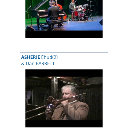
ASHERIE
Ehud
(2)
& Dan BARRETT