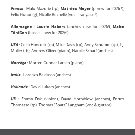
France
: Malo Mazurie (tp),
Mathieu Meyer
(p-new for 2026 !),
Félix Hunot (g), Nicolle Rochelle (voc - française !)
Allemagne
:
Laurin Habert
(anches–new for 2026!),
Malte
Tönißen
(basse – new for 2026!)
USA
: Colin Hancock (tp), Mike Davis (tp), Andy Schumm (tp), T.J.
Muller (tb), Andrew Oliver (piano), Natalie Scharf (anches)
Norvège
: Morten Gunnar Larsen (piano)
Italie
: Lorenzo Baldasso (anches)
Hollande
: David Lukacs (anches)
UK
: Emma Fisk (violon), David Horniblow (anches), Enrico
Thomasso (tp), Thomas “Spats” Langham (voc & guitare)