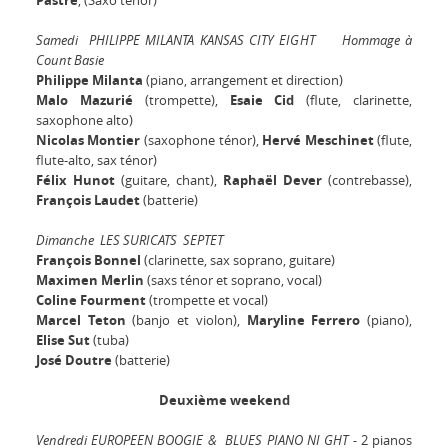
Pastre
, (Saxo ténor)
Samedi PHILIPPE MILANTA KANSAS CITY EIGHT Hommage à
Count Basie
Philippe Milanta
(piano, arrangement et direction)
Malo Mazurié
(trompette),
Esaie Cid
(flute, clarinette,
saxophone alto)
Nicolas Montier
(saxophone ténor),
Hervé Meschinet
(flute,
flute-alto, sax ténor)
Félix Hunot
(guitare, chant),
Raphaël Dever
(contrebasse),
François Laudet
(batterie)
Dimanche LES SURICATS SEPTET
François Bonnel
(clarinette, sax soprano, guitare)
Maximen Merlin
(saxs ténor et soprano, vocal)
Coline Fourment
(trompette et vocal)
Marcel Teton
(banjo et violon),
Maryline Ferrero
(piano),
Elise Sut
(tuba)
José Doutre
(batterie)
Deuxième weekend
Vendredi EUROPEEN BOOGIE & BLUES PIANO NI GHT -
2 pianos