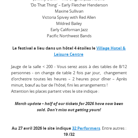
‘Do That Thing' – Early Fletcher Henderson
Maxine Sullivan
Victoria Spivey with Red Allen
Mildred Bailey
Early Californian Jazz
Pacific Northwest Bands
Le festival a lieu dans un hôtel 4 étoiles le
Village Hotel &
Leisure Centre
Jauge de la salle < 200 - Vous serez assis à des tables de 8/12
personnes - on change de table 2 fois par jour, changement
d'orchestre toutes les heures – 2 heures pour dîner – Après
minuit, bœuf au bar de l'hôtel, fini les arrangements !
Attention les places partent vites le site indique :
March update – half of our tickets for 2026 have now been
sold. Don't miss out getting yours!
Au 27 avril 2026 le site indique
32 Performers
. Entre autres :
19 /32