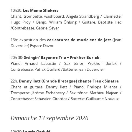
10h30:
Les Mama Shakers
Chant, trompette, washboard: Angela Strandberg / Clarinette:
Hugo Proy / Banjo: William Öhlung / Guitare: Baptiste Hec
/Contrebasse: Gabriel Seyer
16h: exposition des
caricatures de musiciens de Jazz
(Jean
Duverdier) Espace Davot
20h 30:
Swingin' Bayonne Trio + Prokhor Burlak
Piano: Arnaud Labastie / Sax ténor: Prokhor Burlak /
Contrebasse: Patrck Quillard /Batterie: Jean Duverdier
22h:
Denny Ilett (Grande Bretagne) chante Frank Sinatra
Chant et guitare: Denny Ilett / Piano: Philippe Milanta /
Trompette: Jérôme Etcheberry / Sax ténor: Mathieu Najean /
Contrebasse: Sebastien Girardot / Batterie: Guillaume Nouaux
Dimanche 13 septembre 2026
10h30:
Le trio Ondulé