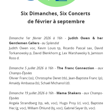
Six Dimanches, Six Concerts
de février à septembre
Dimanche 1er février 2026 à 16h
-
Judith Owen & her
Gentlemen Callers
-
au Splendid
Judith Owen voc, Kevin Louis tp, Ricardo Pascal sax, David
Torkanowsky p, David Blenkhorn g, Lex Warshawsky b, Jamison
Ross d.
Dimanche 5 juillet 2026 à 16h
-
The Franc Connection
-
aux
Champs-Élysées
Olivier Franc (ss), Christophe Deret (tb), Jean-Baptiste Franc (p),
Amaïdy Ambassa (b), Schaël Michanol (d).
Dimanche 19 juillet 2026 à 16h
-
Mama Shakers
-
aux Champs-
Elysées
Angela Strandberg (tp, wb, voc), Hugo Proy (cl, voc), Baptiste
Hec (g, voc), William Öhlund (bj, voc), Gabriel Seyer (b, voc).