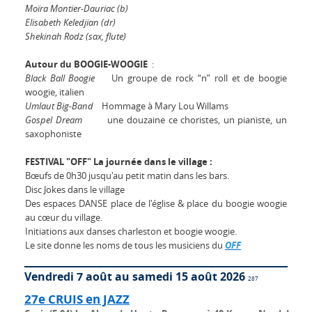
Moïra Montier-Dauriac (b)
Elisabeth Keledjian (dr)
Shekinah Rodz (sax, flute)
Autour du BOOGIE-WOOGIE
:
Black Ball Boogie
Un groupe de rock “n” roll et de boogie
woogie, italien
Umlaut Big-Band
Hommage à Mary Lou Willams
Gospel Dream
une douzaine ce choristes, un pianiste, un
saxophoniste
FESTIVAL "OFF" La journée dans le village :
Bœufs de 0h30 jusqu'au petit matin dans les bars.
Disc Jokes dans le village
Des espaces DANSE place de l'église & place du boogie woogie
au cœur du village.
Initiations aux danses charleston et boogie woogie.
Le site donne les noms de tous les musiciens du
OFF
Vendredi 7 août au samedi 15 août 2026
287
27e CRUIS en JAZZ