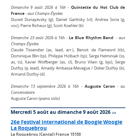
Dimanche 9 août 2026 à 16h
-
Quintette du Hot Club de
France
-
aux Champs-Élysées
Duved Dunayevsky (g), Daniel Garlitsky (vl), Andrea Soria (g,
voc), Pierre Richeux (g), Scott Koehler (b)
Dimanche 23 août 2026 à 16h
-
Le Blue Rhythm Band
-
aux
Champs-Élysées
Claude Tissendier (as, lead, arr.), Benoit de Flamesnil (tb),
Dominique Blin (tp), Philippe Holbach (tp), Serge Helminiak (ss,
as, ts), Xavier Wolfberger (as, cl), Bruno Vilain (g, bjo), Serge
Dutfoy (p, lead), Amaïdy Ambassa-Mevegue / Didier Dutfoy (b),
Armand Dutfoy (d).
Dimanche 13 septembre 2026 à 16h
-
Auguste Caron
-
au
Conservatoire
Auguste Caron (piano solo)
Mercredi 5 août au dimanche 9 août 2026
285
26e Festival International de Boogie Woogie
La Roquebrou
La Roquebrou (Cantal) France 15150