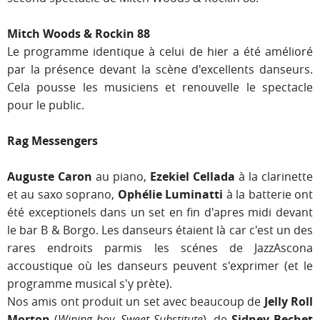
Mitch Woods & Rockin 88
Le programme identique à celui de hier a été amélioré
par la présence devant la scène d'excellents danseurs.
Cela pousse les musiciens et renouvelle le spectacle
pour le public.
Rag Messengers
Auguste Caron
au piano,
Ezekiel Cellada
à la clarinette
et au saxo soprano,
Ophélie Luminatti
à la batterie ont
été exceptionels dans un set en fin d'apres midi devant
le bar B & Borgo. Les danseurs étaient là car c'est un des
rares endroits parmis les scénes de JazzAscona
accoustique où les danseurs peuvent s'exprimer (et le
programme musical s'y prète).
Nos amis ont produit un set avec beaucoup de
Jelly Roll
Morton
(
Wining boy, Sweet Substitute
), de
Sidney Bechet