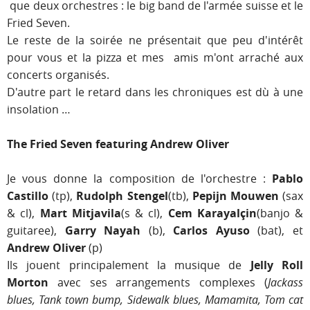
que deux orchestres : le big band de l'armée suisse et le
Fried Seven.
Le reste de la soirée ne présentait que peu d'intérêt
pour vous et la pizza et mes amis m'ont arraché aux
concerts organisés.
D'autre part le retard dans les chroniques est dù à une
insolation …
The Fried Seven featuring Andrew Oliver
Je vous donne la composition de l'orchestre :
Pablo
Castillo
(tp),
Rudolph Stengel
(tb),
Pepijn Mouwen
(sax
& cl),
Mart Mitjavila
(s & cl),
Cem Karayalçin
(banjo &
guitaree),
Garry Nayah
(b),
Carlos Ayuso
(bat), et
Andrew Oliver
(p)
Ils jouent principalement la musique de
Jelly Roll
Morton
avec ses arrangements complexes (
Jackass
blues, Tank town bump, Sidewalk blues, Mamamita, Tom cat