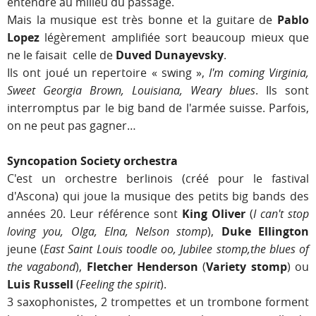
entendre au milieu du passage.
Mais la musique est très bonne et la guitare de
Pablo
Lopez
légèrement amplifiée sort beaucoup mieux que
ne le faisait celle de
Duved Dunayevsky
.
Ils ont joué un repertoire « swing »,
I'm coming Virginia,
Sweet Georgia Brown, Louisiana, Weary blues
. Ils sont
interromptus par le big band de l'armée suisse. Parfois,
on ne peut pas gagner…
Syncopation Society orchestra
C'est un orchestre berlinois (créé pour le fastival
d'Ascona) qui joue la musique des petits big bands des
années 20. Leur référence sont
King Oliver
(
I can't stop
loving you, Olga, Elna, Nelson stomp
),
Duke Ellington
jeune (
East Saint Louis toodle oo, Jubilee stomp,the blues of
the vagabond
),
Fletcher Henderson
(
Variety stomp
) ou
Luis Russell
(
Feeling the spirit
).
3 saxophonistes, 2 trompettes et un trombone forment