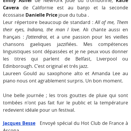
Emily Asher
de NewYork joue du trombonne,
Katie
Cavera
de Californie est au banjo et la seconde
écossaise
Danielle Price
joue du tuba .
Leur répertoire beaucoup de standard :
All of me, Them
their eyes, Indiana, the man I love.
Ali chante aussi en
français :
J'attendrai,
et a une passion pour les vieilles
chansons gaeliques jazzifiées. Mes compétences
linguistiques sont dépassées et je ne peux vous donner
les titres qui parlent de Belfast, Liverpool ou
Edinborough. C'est original et trés jazz.
Laureen Gould au saxophone alto et Amanda Lee au
piano nous ont agrablement surpris. Un bon moment.
Une belle journée ; les trois gouttes de pluie qui sont
tombées n'ont pas fait fuir le public et la température
redevient idéale pour un festival.
Jacques Besse
Envoyé spécial du Hot Club de France à
Ascona