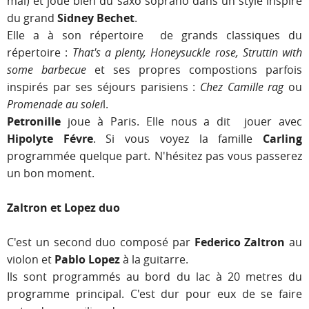
mal) et joue bien du saxo soprano dans un style inspiré
du grand
Sidney Bechet
.
Elle a à son répertoire de grands classiques du
répertoire :
That's a plenty, Honeysuckle rose, Struttin with
some barbecue
et ses propres compostions parfois
inspirés par ses séjours parisiens :
Chez Camille rag
ou
Promenade au solei
l.
Petronille
joue à Paris. Elle nous a dit jouer avec
Hipolyte Févre
. Si vous voyez la famille
Carling
programmée quelque part. N'hésitez pas vous passerez
un bon moment.
Zaltron et Lopez duo
C'est un second duo composé par
Federico Zaltron
au
violon et
Pablo Lopez
à la guitarre.
Ils sont programmés au bord du lac à 20 metres du
programme principal. C'est dur pour eux de se faire