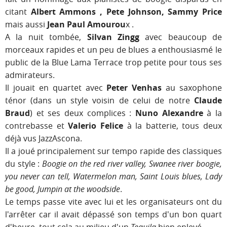
citant
Albert Ammons , Pete Johnson, Sammy Price
mais aussi
Jean Paul Amourou
x .
A la nuit tombée,
Silvan Zingg
avec beaucoup de
morceaux rapides et un peu de blues a enthousiasmé le
public de la Blue Lama Terrace trop petite pour tous ses
admirateurs.
Il jouait en quartet avec
Peter Venhas
au saxophone
ténor (dans un style voisin de celui de notre
Claude
Braud
) et ses deux complices :
Nuno Alexandre
à la
contrebasse et
Valerio Felice
à la batterie, tous deux
déjà vus JazzAscona.
Il a joué principalement sur tempo rapide des classiques
du style :
Boogie on the red river valley, Swanee river boogie,
you never can tell, Watermelon man, Saint Louis blues, Lady
be good, Jumpin at the woodside
.
Le temps passe vite avec lui et les organisateurs ont du
l'arrêter car il avait dépassé son temps d'un bon quart
d'heure, tout cela au milieu d'un
Tequila
bien enlevé.