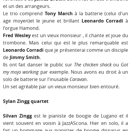
et un des arrangeurs.
Le trio comprend
Tony March
à la batterie (celui d'un
age moyen)et le jeune et brillant
Leonardo Corradi
à
l'orgue Hamond.
Fred Wesley
est un vieux monsieur , il chante et joue du
trombone. Mais celui qui est le plus remarquable est
Leonardo Corradi
que je présenterai comme un disciple
de
Jimmy Smith
.
Ils ont fait danser le public sur
The chicken shack
ou
Got
my mojo working
par exemple. Nous avons eu droit à un
solo de batterie sur l'inusable
Caravan
.
Un set agréable par un vieux monsieur bien entouré.
Sylan Zingg quartet
Silvan Zingg
est le pianiste de boogie de Lugano et il
vient souvent en voisin à JazzAScona. Hier en solo, il a
fait un hommage aux pianistes de boogie disparus en