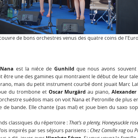
couvre de bons orchestres venus des quatre coins de l'Eur
.
Nana
est la niéce de
Gunhild
que nous avons souvent 
t être une des gamines qui montraient le début de leur tale
ano, mais du petit instrument courbé dont jouait Marc Laf
oue du trombone et
Oscar Murgärd
au piano,
Alexander 
n orchestre suédois mais on voit Nana et Petronille de plus en
 de bande. Elle chante (pas mal) et joue bien du saxo sop
nds classiques du répertoire :
That's a plenty, Honeysuckle ros
is inspirés par ses séjours parisiens :
Chez Camille rag
ou
P