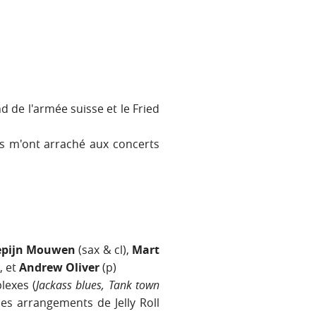
 de l'armée suisse et le Fried
is m'ont arraché aux concerts
epijn Mouwen
(sax & cl),
Mart
, et
Andrew Oliver
(p)
exes (
Jackass blues, Tank town
es arrangements de Jelly Roll