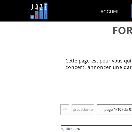
ACCUEIL
FOR
Cette page est pour vous qui
concert, annoncer une dat
<<
précédente
page
1
/
10
(du
0
9 juillet 2026