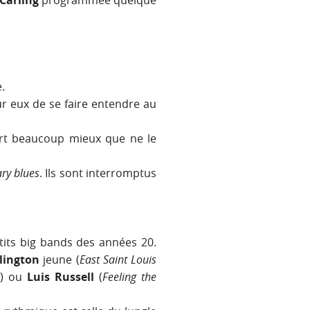
Carling
programmée quelque
.
r eux de se faire entendre au
rt beaucoup mieux que ne le
ry blues
. Ils sont interromptus
etits big bands des années 20.
lington
jeune (
East Saint Louis
p
) ou
Luis Russell
(
Feeling the