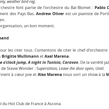
ety, weather bird rag
.
chestre font partie de l'orchestre du Bal Blomet :
Pablo C
ement des Pays Bas.
Andrew Oliver
est un pianiste de Port
en.
 organisation, un bon moment.
 band
 pour les citer tous. Contentons de citer le chef d'orchest
s
Brigitte Wullimann
et
Axel Marena
.
e o'clock jump, A night in Tunisia, Caravan
. De la variété jaz
on de Stevie Wonder
: S
uperstition, Leave the door open, Until.
nnent à cœur joie et
Alex Marena
nous sort un show à la
M
 du Hot Club de France à Ascona