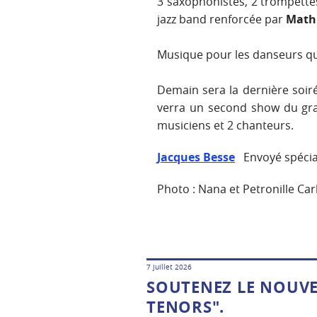
3 saxophonistes, 2 trompette
jazz band renforcée par
Math
Musique pour les danseurs qu
Demain sera la dernière soiré
verra un second show du gra
musiciens et 2 chanteurs.
Jacques Besse
Envoyé spécial
Photo : Nana et Petronille Ca
7 juillet 2026
SOUTENEZ LE NOUVE
TENORS".