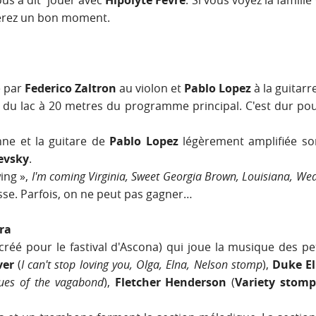
nous a dit jouer avec
Hipolyte Févre
. Si vous voyez la famille
serez un bon moment.
 par
Federico Zaltron
au violon et
Pablo Lopez
à la guitarre
du lac à 20 metres du programme principal. C'est dur pou
nne et la guitare de
Pablo Lopez
légèrement amplifiée so
evsky
.
wing »,
I'm coming Virginia, Sweet Georgia Brown, Louisiana, Wea
isse. Parfois, on ne peut pas gagner…
ra
(créé pour le fastival d'Ascona) qui joue la musique des p
ver
(
I can't stop loving you, Olga, Elna, Nelson stomp
),
Duke El
lues of the vagabond
),
Fletcher Henderson
(
Variety stom