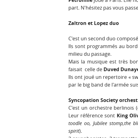
Petronille
joue à Paris. Elle 
part. N'hésitez pas vous pas
Zaltron et Lopez duo
C'est un second duo composé
Ils sont programmés au bord 
milieu du passage.
Mais la musique est très bo
faisait celle de
Duved Dunay
Ils ont joué un repertoire « s
par le big band de l'armée su
Syncopation Society orchest
C'est un orchestre berlinois 
Leur référence sont
King Oli
toodle oo, Jubilee stomp,the b
spirit
).