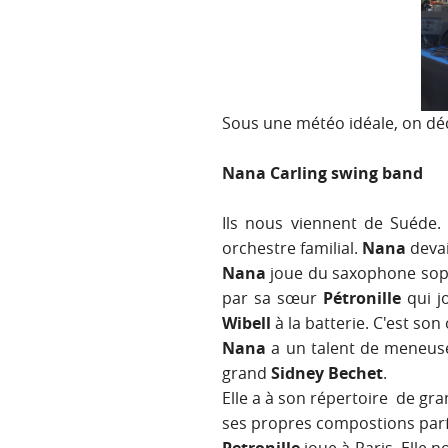
Sous une météo idéale, on dé
Nana Carling swing band
Ils nous viennent de Suéde
orchestre familial.
Nana
devai
Nana
joue du saxophone sopr
par sa sœur
Pétronille
qui j
Wibell
à la batterie. C'est so
Nana
a un talent de meneuse
grand
Sidney Bechet
.
Elle a à son répertoire de gra
ses propres compostions parfo