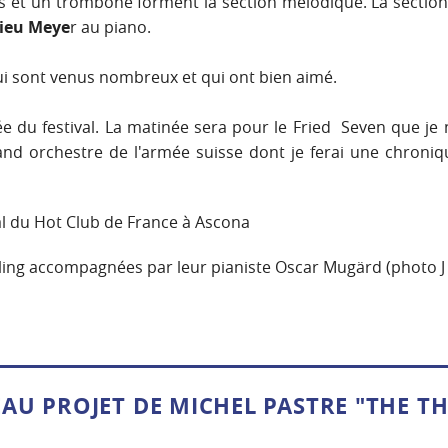
s et un trombone forment la section mélodique. La section 
ieu Meye
r au piano.
i sont venus nombreux et qui ont bien aimé.
e du festival. La matinée sera pour le Fried Seven que je n
nd orchestre de l'armée suisse dont je ferai une chroniq
 du Hot Club de France à Ascona
rling accompagnées par leur pianiste Oscar Mugärd (photo J
AU PROJET DE MICHEL PASTRE "THE T