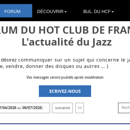
FORUM
DÉCOUVRIR
BUL. DU HCF
UM DU HOT CLUB DE FRAN
L'actualité du Jazz
 désirez
communiquer sur un sujet qui concerne le j
e, vendre, donner des disques ou autres … )
Vos messages seront publiés après modération
ECRIVEZ-NOUS
7/04/2026
au
09/07/2026
)
suivante
>>