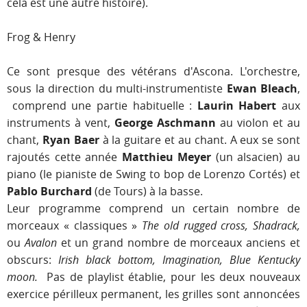
cela est une autre histoire).
Frog & Henry
Ce sont presque des vétérans d'Ascona. L'orchestre,
sous la direction du multi-instrumentiste
Ewan Bleach
,
comprend une partie habituelle :
Laurin Habert
aux
instruments à vent,
George Aschmann
au violon et au
chant,
Ryan Baer
à la guitare et au chant. A eux se sont
rajoutés cette année
Matthieu Meyer
(un alsacien) au
piano (le pianiste de Swing to bop de Lorenzo Cortés) et
Pablo Burchard
(de Tours) à la basse.
Leur programme comprend un certain nombre de
morceaux « classiques »
The old rugged cross, Shadrack,
ou
Avalon
et un grand nombre de morceaux anciens et
obscurs:
Irish black bottom, Imagination, Blue Kentucky
moon.
Pas de playlist établie, pour les deux nouveaux
exercice périlleux permanent, les grilles sont annoncées