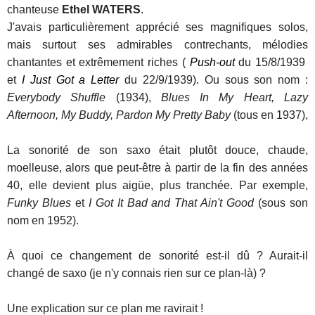
chanteuse
Ethel WATERS
.
J'avais particulièrement apprécié ses magnifiques solos,
mais surtout ses admirables contrechants, mélodies
chantantes et extrêmement riches (
Push-out
du 15/8/1939
et
I Just Got a Letter
du 22/9/1939). Ou sous son nom :
Everybody Shuffle
(1934),
Blues In My Heart, Lazy
Afternoon, My Buddy, Pardon My Pretty Baby
(tous en 1937),
La sonorité de son saxo était plutôt douce, chaude,
moelleuse, alors que peut-être à partir de la fin des années
40, elle devient plus aigüe, plus tranchée. Par exemple,
Funky Blues
et
I Got It Bad and That Ain't Good
(sous son
nom en 1952).
À quoi ce changement de sonorité est-il dû ? Aurait-il
changé de saxo (je n'y connais rien sur ce plan-là) ?
Une explication sur ce plan me ravirait !