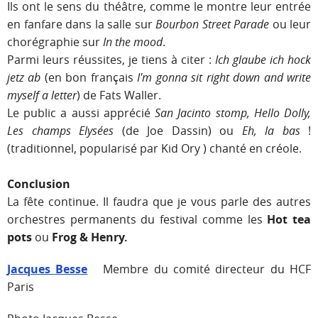
Ils ont le sens du théâtre, comme le montre leur entrée
en fanfare dans la salle sur
Bourbon Street Parade
ou leur
chorégraphie sur
In the mood
.
Parmi leurs réussites, je tiens à citer :
Ich glaube ich hock
jetz ab
(en bon français
I'm gonna sit right down and write
myself a letter
) de Fats Waller.
Le public a aussi apprécié
San Jacinto stomp, Hello Dolly,
Les champs Elysées
(de Joe Dassin) ou
Eh, la bas
!
(traditionnel, popularisé par Kid Ory ) chanté en créole.
Conclusion
La fête continue. Il faudra que je vous parle des autres
orchestres permanents du festival comme les
Hot tea
pots
ou
Frog & Henry.
Jacques Besse
Membre du comité directeur du HCF
Paris