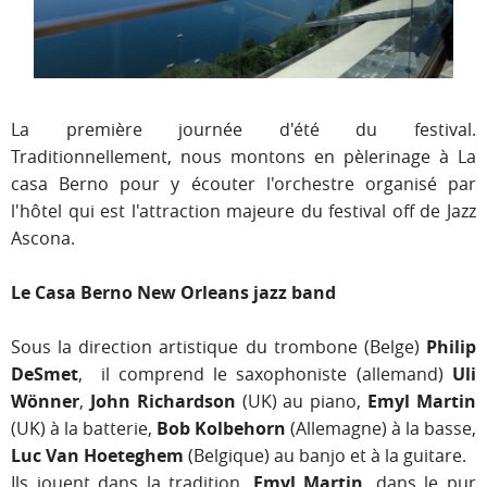
La première journée d'été du festival.
Traditionnellement, nous montons en pèlerinage à La
casa Berno pour y écouter l'orchestre organisé par
l'hôtel qui est l'attraction majeure du festival off de Jazz
Ascona.
Le Casa Berno New Orleans jazz band
Sous la direction artistique du trombone (Belge)
Philip
DeSmet
, il comprend le saxophoniste (allemand)
Uli
Wönner
,
John Richardson
(UK) au piano,
Emyl Martin
(UK) à la batterie,
Bob Kolbehorn
(Allemagne) à la basse,
Luc Van Hoeteghem
(Belgique) au banjo et à la guitare.
Ils jouent dans la tradition.
Emyl Martin
, dans le pur