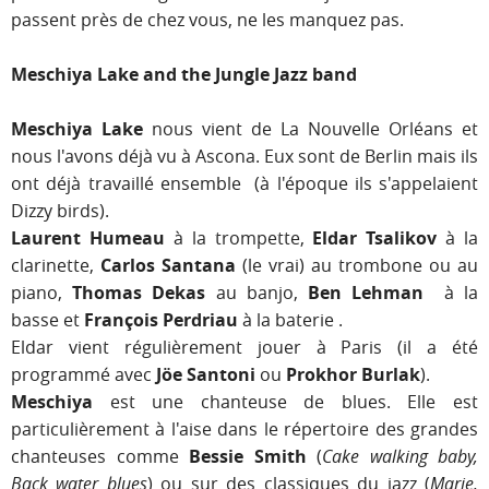
passent près de chez vous, ne les manquez pas.
Meschiya Lake and the Jungle Jazz band
Meschiya Lake
nous vient de La Nouvelle Orléans et
nous l'avons déjà vu à Ascona. Eux sont de Berlin mais ils
ont déjà travaillé ensemble (à l'époque ils s'appelaient
Dizzy birds).
Laurent Humeau
à la trompette,
Eldar Tsalikov
à la
clarinette,
Carlos Santana
(le vrai) au trombone ou au
piano,
Thomas Dekas
au banjo,
Ben Lehman
à la
basse et
François Perdriau
à la baterie .
Eldar vient régulièrement jouer à Paris (il a été
programmé avec
Jöe Santoni
ou
Prokhor Burlak
).
Meschiya
est une chanteuse de blues. Elle est
particulièrement à l'aise dans le répertoire des grandes
chanteuses comme
Bessie Smith
(
Cake walking baby,
Back water blues
) ou sur des classiques du jazz (
Marie,