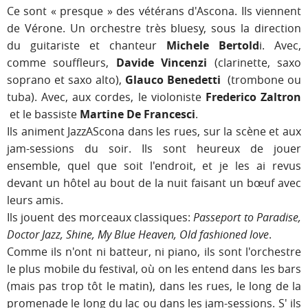
Ce sont « presque » des vétérans d'Ascona. Ils viennent
de Vérone. Un orchestre très bluesy, sous la direction
du guitariste et chanteur
Michele Bertold
i. Avec,
comme souffleurs,
Davide Vincenzi
(clarinette, saxo
soprano et saxo alto),
Glauco Benedetti
(trombone ou
tuba). Avec, aux cordes, le violoniste
Frederico Zaltron
et le bassiste
Martine De Francesci
.
Ils animent JazzAScona dans les rues, sur la scène et aux
jam-sessions du soir. Ils sont heureux de jouer
ensemble, quel que soit l'endroit, et je les ai revus
devant un hôtel au bout de la nuit faisant un bœuf avec
leurs amis.
Ils jouent des morceaux classiques:
Passeport to Paradise,
Doctor Jazz, Shine, My Blue Heaven, Old fashioned love
.
Comme ils n'ont ni batteur, ni piano, ils sont l'orchestre
le plus mobile du festival, où on les entend dans les bars
(mais pas trop tôt le matin), dans les rues, le long de la
promenade le long du lac ou dans les jam-sessions. S' ils