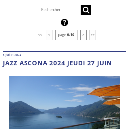

<<
<
page
9
/
10
>
>>
6 juillet 2024
JAZZ ASCONA 2024 JEUDI 27 JUIN