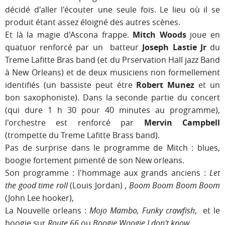
décidé d'aller l'écouter une seule fois. Le lieu où il se
produit étant assez éloigné des autres scènes.
Et là la magie d'Ascona frappe.
Mitch Woods
joue en
quatuor renforcé par un batteur
Joseph Lastie Jr
du
Treme Lafitte Bras band (et du Prservation Hall jazz Band
à New Orleans) et de deux musiciens non formellement
identifiés (un bassiste peut étre
Robert Munez
et un
bon saxophoniste). Dans la seconde partie du concert
(qui dure 1 h 30 pour 40 minutes au programme),
l'orchestre est renforcé par
Mervin Campbell
(trompette du Treme Lafitte Brass band).
Pas de surprise dans le programme de Mitch : blues,
boogie fortement pimenté de son New orleans.
Son programme : l'hommage aux grands anciens :
Let
the good time roll
(Louis Jordan) ,
Boom Boom Boom Boom
(John Lee hooker),
La Nouvelle orleans :
Mojo Mambo, Funky crawfish
, et le
boogie sur
Route 66
ou
Boogie Woogie I don't know.