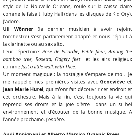
style de La Nouvelle Orleans, roule sur la caisse claire
comme le faisait Tuby Hall (dans les disques de Kid Ory).
J'adore.
Uli Wönner
(le dernier musicien à avoir rejoint
l'orchestre) s'est parfaitement adapté et nous réjouit à
la clarinette ou au sax alto.
Leur répertoire:
Rose de Picardie, Petite fleur, Among the
bamboo tree, Rosetta, Fidgety feet
et les airs religieux
comme
Just a little walk with Thee
.
Un moment magique : la nostalgie s'empare de moi. Je
me rappelle mes premières visites avec
Geneviève et
Jean Marie Hurel
, qui m'ont fait découvrir cet endroit et
cet orchestre. Mais à la fin, c'est toujours la vie qui
reprend ses droits et la joie d'être dans un si bel
environnement et d'écouter de la bonne musique. A
l'année prochaine, j'espère.
Andi Appignani et Alberto Marsico Organic Brew