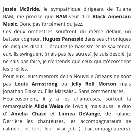
Jessie McBride,
le sympathique dirigeant de Tulane
BAM, me précise que
BAM
veut dire
Black American
Music
. Donc pas forcément du jazz.
Ces deux orchestres souffrent du même défaut, un
batteur cogneur.
Hugues Panassié
dans ses chroniques
de disques disait : écoutez le bassiste et le sax ténor,
eux, ils swinguent (mais pas les autres). Je suis désolé, je
ne sais pas faire, je n'entends que ceux qui m'écorchent
les oreilles.
Pour eux, leurs mentors de La Nouvelle Orleans ne sont
pas
Louis Armstrong
ou
Jelly Roll Morton
mais
Jonathan Blake ou Ellis Marsalis… Sans commentaires.
Heureusement, il y a les chanteuses, surtout la
remarquable
Alicia Weise
de Loyola, mais aussi le duo
d'
Amelia Chase
et
Linnea DeVange
, de Tulane.
Derrière les chanteuses, les accompagnateurs se
calment et font leur vrai job ( d'accompagnateurs).