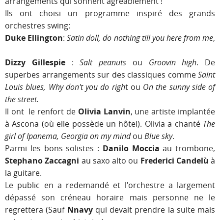
arrangements qui sonnent agréablement !
Ils ont choisi un programme inspiré des grands
orchestres swing:
Duke Ellington
:
Satin doll, do nothing till you here from me
,
Dizzy Gillespie
:
Salt peanuts
ou
Groovin high
. De
superbes arrangements sur des classiques comme
Saint
Louis blues, Why don't you do righ
t ou
On the sunny side of
the street.
Il ont le renfort de
Olivia Lanvin
, une artiste implantée
à Ascona (où elle possède un hôtel). Olivia a chanté
The
girl of Ipanema, Georgia on my mind
ou
Blue sky
.
Parmi les bons solistes :
Danilo Moccia
au trombone,
Stephano Zaccagni
au saxo alto ou
Frederici Candelù
à
la guitare.
Le public en a redemandé et l'orchestre a largement
dépassé son créneau horaire mais personne ne le
regrettera (Sauf
Nnavy
qui devait prendre la suite mais