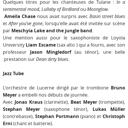
Quelques titres pour les chanteuses de Tulane : I
n a
sentimental mood, Lullaby of Birdland
ou
Moonglow
.
Ameila Chase
nous avait surpris avec
Basin street blues
et
After you've gone
, lorsqu'elle avait été invitée sur scène
par
Meschyia Lake and the jungle band
.
Une mention aussi pour le saxophoniste de Loyola
University
Liam Escame
(sax alto ) qui a fourni, avec son
professeur
Jason Mingledorf
(au ténor), une belle
prestation sur
Dean dirty blues
.
Jazz Tube
L'orchestre de Lucerne dirigé par le trombone
Bruno
Meyer
a embelli nos débuts de journée.
Avec
Jonas Kraus
(clarinette),
Beat Meyer
(trompette),
Stephan Meyer
(saxophone ténor),
Lukas Müller
(contrebasse),
Stephan Portmann
(piano) et
Christoph
Erni
(chant et batterie).