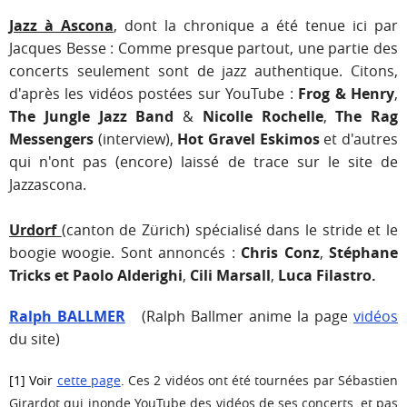
Jazz à Ascona
, dont la chronique a été tenue ici par
Jacques Besse : Comme presque partout, une partie des
concerts seulement sont de jazz authentique. Citons,
d'après les vidéos postées sur YouTube :
Frog & Henry
,
The Jungle Jazz Band
&
Nicolle Rochelle
,
The Rag
Messengers
(interview),
Hot Gravel Eskimos
et d'autres
qui n'ont pas (encore) laissé de trace sur le site de
Jazzascona.
Urdorf
(canton de Zürich) spécialisé dans le stride et le
boogie woogie. Sont annoncés :
Chris Conz
,
Stéphane
Tricks et Paolo Alderighi
,
Cili Marsall
,
Luca Filastro.
Ralph BALLMER
(Ralph Ballmer anime la page
vidéos
du site)
[
1] Voir
cette page
.
Ces 2 vidéos ont été tournées par Sébastien
Girardot qui inonde YouTube des vidéos de ses concerts, et pas