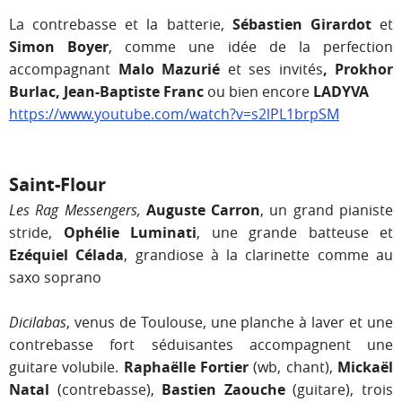
La contrebasse et la batterie,
Sébastien Girardot
et
Simon Boyer
, comme une idée de la perfection
accompagnant
Malo Mazurié
et ses invités
, Prokhor
Burlac, Jean-Baptiste Franc
ou bien encore
LADYVA
https://www.youtube.com/watch?v=s2lPL1brpSM
Saint-Flour
Les Rag Messengers,
Auguste Carron
, un grand pianiste
stride,
Ophélie Luminati
, une grande batteuse et
Ezéquiel Célada
, grandiose à la clarinette comme au
saxo soprano
Dicilabas
, venus de Toulouse, une planche à laver et une
contrebasse fort séduisantes accompagnent une
guitare volubile.
Raphaëlle Fortier
(wb, chant),
Mickaël
Natal
(contrebasse),
Bastien Zaouche
(guitare), trois