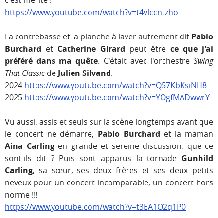
c'est mérité !
https://www.youtube.com/watch?v=t4vlccntzho
La contrebasse et la planche à laver autrement dit
Pablo
Burchard
et
Catherine Girard
peut être
ce que j'ai
préféré dans ma quête
. C'était avec l'orchestre
Swing
That Classic
de
Julien Silvand
.
2024
https://www.youtube.com/watch?v=Q57KbKsiNH8
2025
https://www.youtube.com/watch?v=YOgfMADwwrY
Vu aussi, assis et seuls sur la scène longtemps avant que
le concert ne démarre,
Pablo Burchard
et la maman
Aina Carling
en grande et sereine discussion, que ce
sont-ils dit ? Puis sont apparus la tornade
Gunhild
Carling
, sa sœur, ses deux frères et ses deux petits
neveux pour un concert incomparable, un concert hors
norme !!!
https://www.youtube.com/watch?v=t3EA1O2q1P0