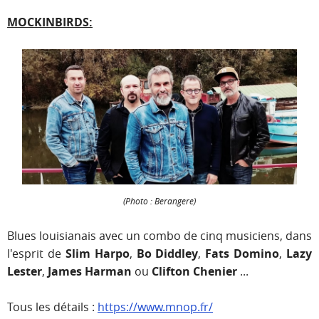
MOCKINBIRDS:
(Photo : Berangere)
Blues louisianais avec un combo de cinq musiciens, dans
l'esprit de
Slim Harpo
,
Bo Diddley
,
Fats Domino
,
Lazy
Lester
,
James Harman
ou
Clifton Chenier
...
Tous les détails :
https://www.mnop.fr/