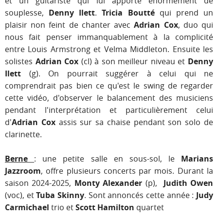
et un guitariste qui lui apporte énormément de
souplesse,
Denny Ilett
.
Tricia Boutté
qui prend un
plaisir non feint de chanter avec
Adrian Cox
, duo qui
nous fait penser immanquablement à la complicité
entre Louis Armstrong et Velma Middleton. Ensuite les
solistes
Adrian Cox
(cl) à son meilleur niveau et
Denny
Ilett
(g). On pourrait suggérer à celui qui ne
comprendrait pas bien ce qu'est le swing de regarder
cette vidéo, d'observer le balancement des musiciens
pendant l'interprétation et particulièrement celui
d'
Adrian Cox
assis sur sa chaise pendant son solo de
clarinette.
Berne
: une petite salle en sous-sol, le
Marians
Jazzroom
, offre plusieurs concerts par mois. Durant la
saison 2024-2025,
Monty Alexander
(p),
Judith Owen
(voc), et
Tuba Skinny
. Sont annoncés cette année :
Judy
Carmichael
trio et
Scott Hamilton
quartet