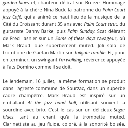
garden blues
et, chanteur délicat sur Breeze. Hommage
appuyé à la chère Nina Buck, la patronne du
Palm Court
Jazz Café
, qui a animé ce haut lieu de la musique de la
Cité du Croissant durant 35 ans avec
Palm Court stru
t, du
guitariste Danny Barke, puis
Palm Sunday
. Scat délirant
de Fred Lasnier sur un
Some of these days
ravageur, où
Mark Braud joue superbement muted. Joli solo de
trombone de Gaëtan Martin sur
Tailgate ramble
. Et, pour
en terminer, un swingant
I'm walking
, révérence appuyée
à Fats Domino comme il se doit.
Le lendemain, 16 juillet, la même formation se produit
dans l'agreste commune de Sourzac, dans un superbe
cadre champêtre. Mark Braud est inspiré sur un
emballant
At the jazz band ball
, utilisant souvent la
sourdine avec brio. C'est le cas sur un délicieux
Sugar
blues
, tant au chant qu'à la trompette muted.
Clarinettiste au jeu fluide, coloré, à la sonorité boisée,