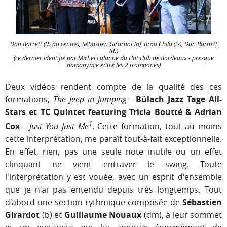
Dan Barrett (tb au centre), Sébastien Girardot (b), Brad Child (ts), Dan Barnett
(tb)
(ce dernier identifié par Michel Lalanne du Hot club de Bordeaux - presque
homonymie entre les 2 trombones)
Deux vidéos rendent compte de la qualité des ces
formations,
The Jeep in Jumping
-
Bülach Jazz Tage All-
Stars et TC Quintet featuring Tricia Boutté & Adrian
1
Cox
-
Just You Just Me
. Cette formation, tout au moins
cette interprétation, me paraît tout-à-fait exceptionnelle.
En effet, rien, pas une seule note inutile ou un effet
clinquant ne vient entraver le swing. Toute
l'interprétation y est vouée, avec un esprit d'ensemble
que je n'ai pas entendu depuis très longtemps. Tout
d'abord une section rythmique composée de
Sébastien
Girardot
(b) et
Guillaume Nouaux
(dm), à leur sommet