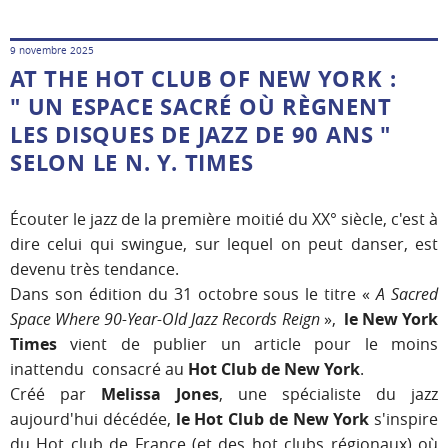
9 novembre 2025
AT THE HOT CLUB OF NEW YORK :
" UN ESPACE SACRÉ OÙ RÈGNENT
LES DISQUES DE JAZZ DE 90 ANS "
SELON LE N. Y. TIMES
Écouter le jazz de la première moitié du XX° siècle, c'est à
dire celui qui swingue, sur lequel on peut danser, est
devenu très tendance.
Dans son édition du 31 octobre sous le titre «
A Sacred
Space Where 90-Year-Old Jazz Records Reign
»,
le New York
Times
vient de publier un article pour le moins
inattendu consacré au
Hot Club de New York
.
Créé par
Melissa Jones
, une spécialiste du jazz
aujourd'hui décédée,
le Hot Club de New York
s'inspire
du Hot club de France (et des hot clubs régionaux) où