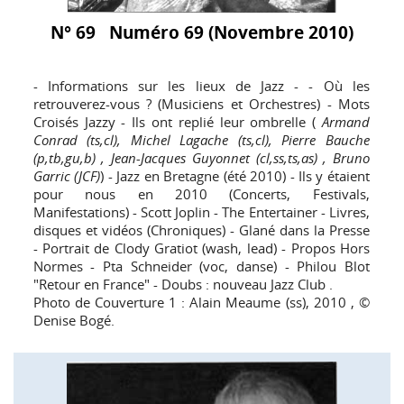
N° 69 Numéro 69 (Novembre 2010)
- Informations sur les lieux de Jazz - - Où les
retrouverez-vous ? (Musiciens et Orchestres) - Mots
Croisés Jazzy - Ils ont replié leur ombrelle (
Armand
Conrad (ts,cl), Michel Lagache (ts,cl), Pierre Bauche
(p,tb,gu,b) , Jean-Jacques Guyonnet (cl,ss,ts,as) , Bruno
Garric (JCF)
) - Jazz en Bretagne (été 2010) - Ils y étaient
pour nous en 2010 (Concerts, Festivals,
Manifestations) - Scott Joplin - The Entertainer - Livres,
disques et vidéos (Chroniques) - Glané dans la Presse
- Portrait de Clody Gratiot (wash, lead) - Propos Hors
Normes - Pta Schneider (voc, danse) - Philou Blot
"Retour en France" - Doubs : nouveau Jazz Club .
Photo de Couverture 1 : Alain Meaume (ss), 2010 , ©
Denise Bogé.