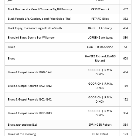
Jazz
Harris
Black Brother - La Vie et l'Œuvre de Big Bill Broonzy
VASSET André
447
Black Female LPs, Catalogue and Price Guide (The)
PETARD Gilles
352
Black Gipsy, the Recordings of Eddie South
BARNETT Anthony
484
Bluebird Blues, Sonny Boy Williamson
LORRENZ Wolfgang
350
Blues
GAUTIER Madeleine
51
HAVERS Richard, EVANS
Blues
608
Richard
GODRICH J. ,R.M.W.
Blues & Gospel Records 1890- 1943
464
DIXON
GODRICH J. ,R.M.W.
Blues & Gospel Records 1902-1942
149
DIXON
GODRICH J. ,R.M.W.
Blues & Gospel Records 1902-1942
192
DIXON
GODRICH J. ,R.M.W.
Blues & Gospel Records 1902-1943
304
DIXON
Blues authentique (Le)
SPRINGER Robert
334
Blues fell this morning
OLIVER Paul
123