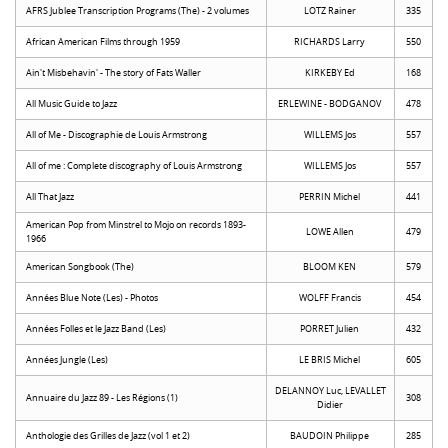
AFRS Jublee Transcription Programs (The) - 2 volumes
LOTZ Rainer
335
African American Films through 1959
RICHARDS Larry
550
Ain't Misbehavin' - The story of Fats Waller
KIRKEBY Ed
168
All Music Guide to Jazz
ERLEWINE - BODGANOV
478
All of Me - Discographie de Louis Armstrong
WILLEMS Jos
557
All of me : Complete discography of Louis Armstrong
WILLEMS Jos
557
All That Jazz
PERRIN Michel
441
American Pop from Minstrel to Mojo on records 1893-
LOWE Allen
479
1966
American Songbook (The)
BLOOM KEN
579
Années Blue Note (Les) - Photos
WOLFF Francis
454
Années Folles et le Jazz Band (Les)
PORRET Julien
432
Années Jungle (Les)
LE BRIS Michel
605
DELANNOY Luc, LEVALLET
Annuaire du Jazz 89 - Les Régions (1)
308
Didier
Anthologie des Grilles de Jazz (vol 1 et 2)
BAUDOIN Philippe
285