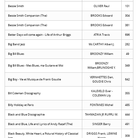
Bessie Smith
OLIVER Paul
101
Bessie Smith Companion (The)
BROOKS Edward
304
Bessie Smith Companion (The)
BROOKS Edward
381
Better Days will come again - Life of Arthur Briggs
ATRIA Travis
696
Big Band Jazz
Mc CARTHY Albert J.
282
Big Bill Blues
BROONZY William
49
BROONZY
Big Bill Blues - Mes Blues, ma Guitare et Moi
349
William,BRUNOGHE Y.
VERNHETTES Dan,
Big Boy - Vie et Musique de Frank Goudie
642
GOUDIE Chris
KALEVELD Ever -
Bill Coleman Discography
355
COLEMAN Lily
Billy Holiday et Paris
FONTANES Michel
485
Black and Blue Discographie
TAHMAZIAN JP, RUPPLI M.
444
Black and Blue, Life and Lyrics of Andy Razaf (The)
SINGER Barry
491
Black Beauty, White Heart, a Pictural History of Classical
DRIGGS Frank, LEWINE
309