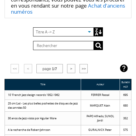
en vous rendant sur notre page
Achat d'anciens
numéros

<<
<
>>
page
1
/
7
>
Bulletin
Titre
Auteur
HCF
10' French Jazz design records 1952-1962
FERRER Pascal
695
25 cm (Le) - Les plus belles pochettes de disques de jazz
MARQUET Alain
680
des années 50
PAPO Alfredo, SUNOL
30 anos de Jazz vistos por Aguilar More
352
Jordi
A la recherche de Robert Johnson
GURALNICK Peter
575