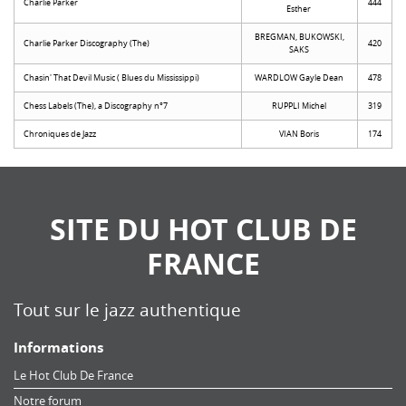
Charlie Parker
444
Esther
BREGMAN, BUKOWSKI,
Charlie Parker Discography (The)
420
SAKS
Chasin' That Devil Music ( Blues du Mississippi)
WARDLOW Gayle Dean
478
Chess Labels (The), a Discography n°7
RUPPLI Michel
319
Chroniques de Jazz
VIAN Boris
174
SITE DU HOT CLUB DE
FRANCE
Tout sur le jazz authentique
Informations
Le Hot Club De France
Notre forum