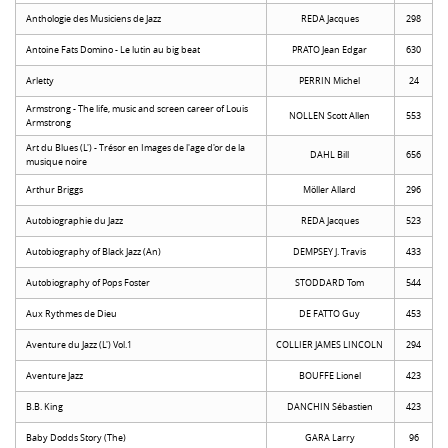
Anthologie des Musiciens de Jazz
REDA Jacques
298
Antoine Fats Domino - Le lutin au big beat
PRATO Jean Edgar
630
Arletty
PERRIN Michel
24
Armstrong - The life, music and screen career of Louis
NOLLEN Scott Allen
553
Armstrong
Art du Blues (L') - Trésor en Images de l'age d'or de la
DAHL Bill
656
musique noire
Arthur Briggs
Möller Allard
296
Autobiographie du Jazz
REDA Jacques
523
Autobiography of Black Jazz (An)
DEMPSEY J. Travis
433
Autobiography of Pops Foster
STODDARD Tom
544
Aux Rythmes de Dieu
DE FATTO Guy
453
Aventure du Jazz (L') Vol.1
COLLIER JAMES LINCOLN
294
Aventure Jazz
BOUFFE Lionel
423
B.B. King
DANCHIN Sébastien
423
Baby Dodds Story (The)
GARA Larry
96