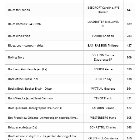
BEECROFT Caroline, RYE
Blues for Francis
647
Howard
LAADBITTER M./SLAVEN
Blues Records 1943-1966
189
N.
Blues Who's Who
HARRIS Sheldon
283
Blues, Les Incontournables
BAS - RABERIN Philippe
437
BOLLING Claude ,
Bolling Story
569
Daubresse J.P
Bonheur était dans le jazz (Le)
BOURU Pierre
530
Book of the Blues (The)
SHIRLEY Kay
138
Book's Book, Booker Erwin - Disco
WATTIAU Georges
364
Boris Vian, Le Jazz et Saint Germain
TENOT Frank
421
Boss Queraud - Discographie (1972-2014)
LALUBIN Francis
672
Boy From New Orleans - Armstrong on records, films…
WESTERBERG Hans
305
Briques et de Jazz (De)
SCHAETTEL Charles
643
Brotherhood in rhythm - The jazz tap dancing of the
VALLIS HILL Constance
510