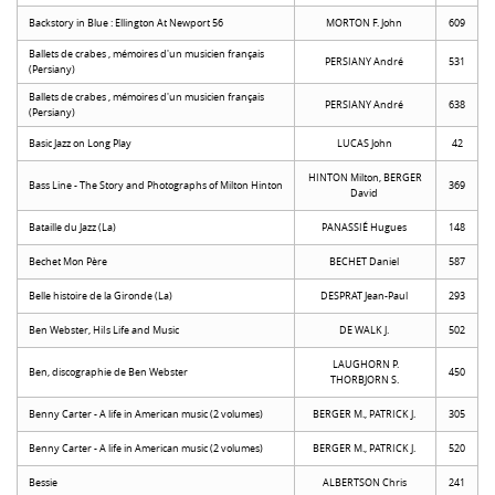
Backstory in Blue : Ellington At Newport 56
MORTON F. John
609
Ballets de crabes , mémoires d'un musicien français
PERSIANY André
531
(Persiany)
Ballets de crabes , mémoires d'un musicien français
PERSIANY André
638
(Persiany)
Basic Jazz on Long Play
LUCAS John
42
HINTON Milton, BERGER
Bass Line - The Story and Photographs of Milton Hinton
369
David
Bataille du Jazz (La)
PANASSIÉ Hugues
148
Bechet Mon Père
BECHET Daniel
587
Belle histoire de la Gironde (La)
DESPRAT Jean-Paul
293
Ben Webster, HiIs Life and Music
DE WALK J.
502
LAUGHORN P.
Ben, discographie de Ben Webster
450
THORBJORN S.
Benny Carter - A life in American music (2 volumes)
BERGER M., PATRICK J.
305
Benny Carter - A life in American music (2 volumes)
BERGER M., PATRICK J.
520
Bessie
ALBERTSON Chris
241