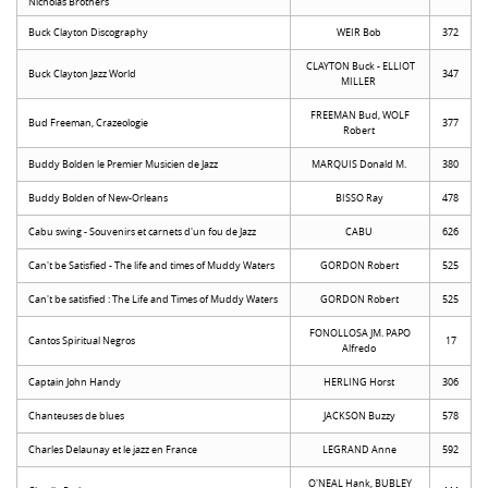
Nicholas Brothers
Buck Clayton Discography
WEIR Bob
372
CLAYTON Buck - ELLIOT
Buck Clayton Jazz World
347
MILLER
FREEMAN Bud, WOLF
Bud Freeman, Crazeologie
377
Robert
Buddy Bolden le Premier Musicien de Jazz
MARQUIS Donald M.
380
Buddy Bolden of New-Orleans
BISSO Ray
478
Cabu swing - Souvenirs et carnets d'un fou de Jazz
CABU
626
Can't be Satisfied - The life and times of Muddy Waters
GORDON Robert
525
Can't be satisfied : The Life and Times of Muddy Waters
GORDON Robert
525
FONOLLOSA JM. PAPO
Cantos Spiritual Negros
17
Alfredo
Captain John Handy
HERLING Horst
306
Chanteuses de blues
JACKSON Buzzy
578
Charles Delaunay et le jazz en France
LEGRAND Anne
592
O'NEAL Hank, BUBLEY